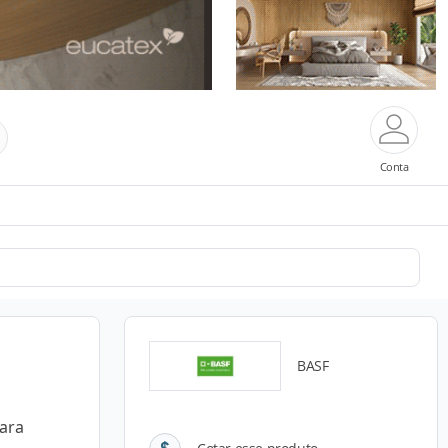
Conta
BASF
ara