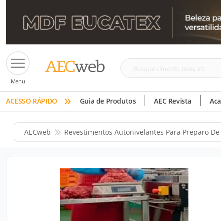
Busque
Menu
cimento,
»
tinta,
ACESSO RÁPIDO
Guia de Produtos
AEC Revista
Ac
etc
AECweb
Revestimentos Autonivelantes Para Preparo De