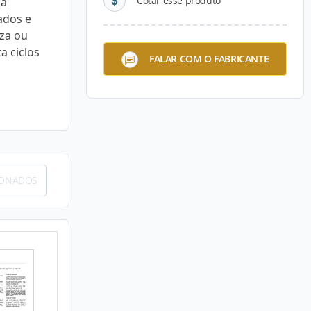
Cotar esse produto
la
ados e
nza ou
a ciclos
FALAR COM O FABRICANTE
IONADOS