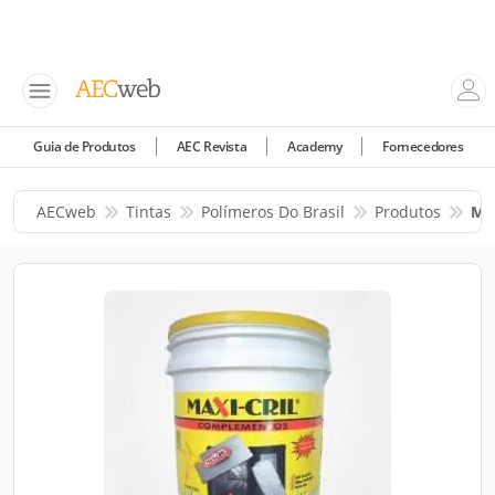
Guia de Produtos
AEC Revista
Academy
Fornecedores
AECweb
Tintas
Polímeros Do Brasil
Produtos
Max