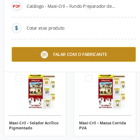
Catálogo - Maxi-Cril – Fundo Preparador de...
Cotar esse produto
Maxi-Cril – Acrílico Super
Maxi-Cril – Acrílico
FALAR COM O FABRICANTE
Rendimento Fosco
Profissional
Maxi-Cril – Selador Acrílico
Maxi-Cril – Massa Corrida
Pigmentado
PVA