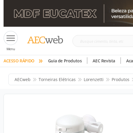
Busque
Menu
cimento,
»
tinta,
ACESSO RÁPIDO
Guia de Produtos
AEC Revista
Ac
etc
AECweb
Torneiras Elétricas
Lorenzetti
Produtos