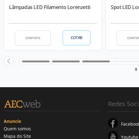
Lâmpadas LED Filamento Lorenzetti
Spot LED Lor
COTAR
CONTATO
CONTA
9
Redes Soci
Anuncie
Faceboo
Quem somos
Mapa do Site
Youtube