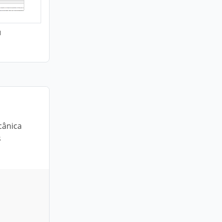
1
cânica
s