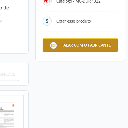
Catálogo - MC-DUR 1322
o de
e
os
Cotar esse produto
FALAR COM O FABRICANTE
IONADOS