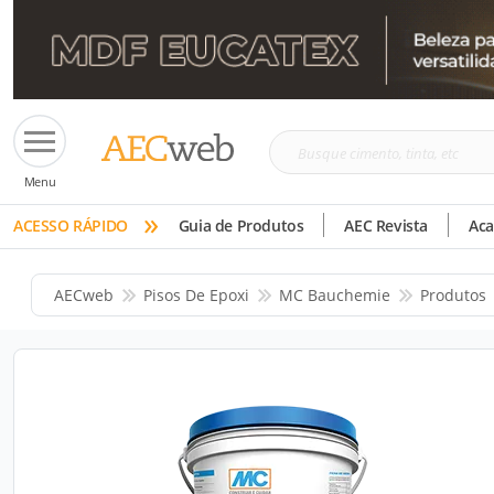
Busque
Menu
cimento,
»
tinta,
ACESSO RÁPIDO
Guia de Produtos
AEC Revista
Ac
etc
AECweb
Pisos De Epoxi
MC Bauchemie
Produtos