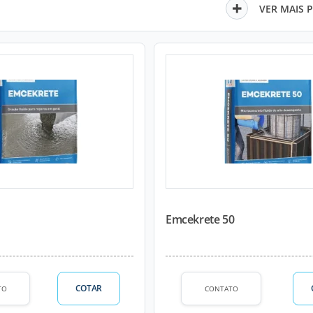
VER MAIS 
Emcekrete 50
COTAR
TO
CONTATO