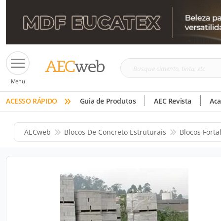
Busque
Menu
cimento,
»
tinta,
ACESSO RÁPIDO
Guia de Produtos
AEC Revista
Ac
etc
AECweb
Blocos De Concreto Estruturais
Blocos Forta