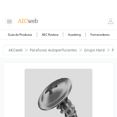
Guia de Produtos
AEC Revista
Academy
Fornecedores
AECweb
Parafusos Autoperfurantes
Grupo Hard
Pr