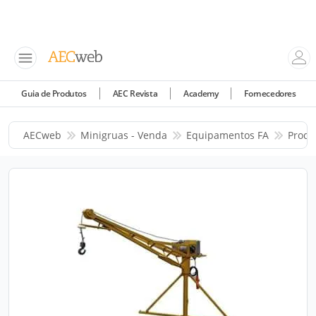
Guia de Produtos
AEC Revista
Academy
Fornecedores
AECweb
Minigruas - Venda
Equipamentos FA
Produ