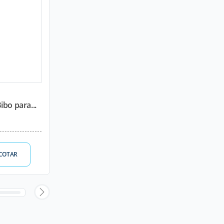
bo para...
COTAR