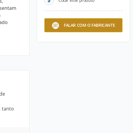
Cotar esse produto
s,
resentam
a
iado
FALAR COM O FABRICANTE
 de
, tanto