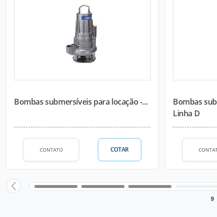
Bombas submersíveis para locação -...
Bombas subm
Linha D
COTAR
CONTATO
CONTA
9