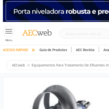
Busque
Menu
cimento,
»
tinta,
ACESSO RÁPIDO
Guia de Produtos
AEC Revista
Ac
etc
AECweb
Equipamentos Para Tratamento De Efluentes In