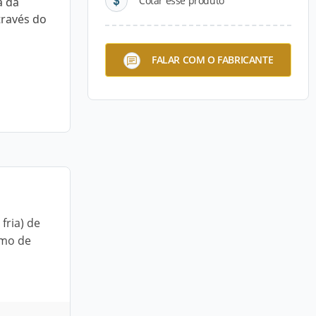
Cotar esse produto
a da
través do
FALAR COM O FABRICANTE
fria) de
smo de