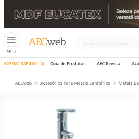
Busque
Menu
cimento,
»
tinta,
ACESSO RÁPIDO
Guia de Produtos
AEC Revista
Ac
etc
AECweb
Acessórios Para Metais Sanitários
Metais Be