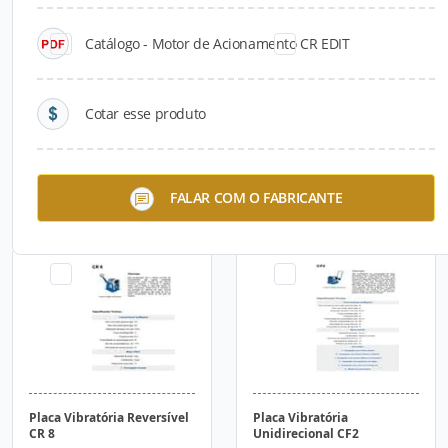
Catálogo - Motor de Acionamento CR EDIT
Cotar esse produto
Placa Vibratória Reversível
Placa Vibratória Reversível
FALAR COM O FABRICANTE
CR 6
CR 7
Placa Vibratória Reversível
Placa Vibratória
CR 8
Unidirecional CF2