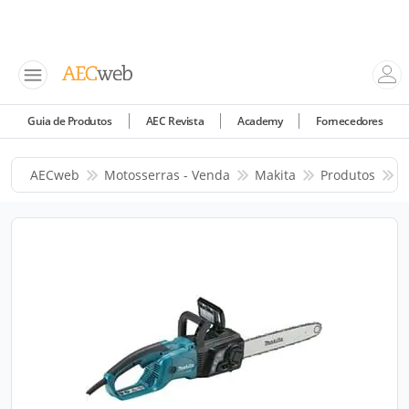
Guia de Produtos
AEC Revista
Academy
Fornecedores
AECweb
Motosserras - Venda
Makita
Produtos
M