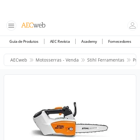
Guia de Produtos
AEC Revista
Academy
Fornecedores
AECweb
Motosserras - Venda
Stihl Ferramentas
Pro