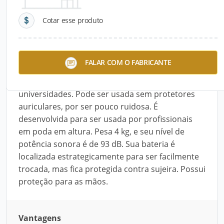
Cotar esse produto
Descrição do Produto
A MSA 160 T, da Stihl, é projetada para ser usada
FALAR COM O FABRICANTE
por profissionais em locais sensíveis a ruídos,
como hospitais, parques, escolas e
universidades. Pode ser usada sem protetores
auriculares, por ser pouco ruidosa. É
desenvolvida para ser usada por profissionais
em poda em altura. Pesa 4 kg, e seu nível de
potência sonora é de 93 dB. Sua bateria é
localizada estrategicamente para ser facilmente
trocada, mas fica protegida contra sujeira. Possui
proteção para as mãos.
Vantagens