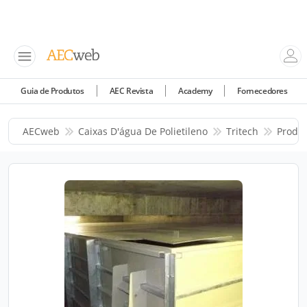
Guia de Produtos
AEC Revista
Academy
Fornecedores
AECweb
Caixas D'água De Polietileno
Tritech
Produ