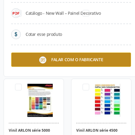
Catálogo - New Wall – Painel Decorativo
Cotar esse produto
Chapa de Alumínio
Vinil Autoadesivo para
FALAR COM O FABRICANTE
Composto ACM
Impressão - ARLON DPF
8000
Vinil ARLON série 5000
Vinil ARLON série 4500