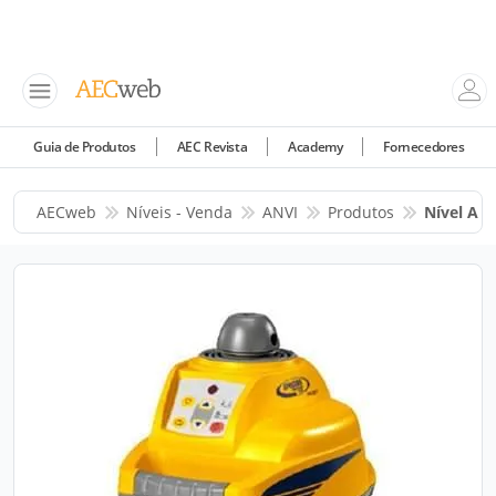
Guia de Produtos
AEC Revista
Academy
Fornecedores
AECweb
Níveis - Venda
ANVI
Produtos
Nível A L