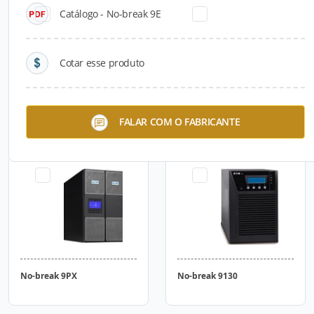
Catálogo - No-break 9E
Cotar esse produto
No-break 5E
No-break DX Monofásico
FALAR COM O FABRICANTE
No-break 9PX
No-break 9130