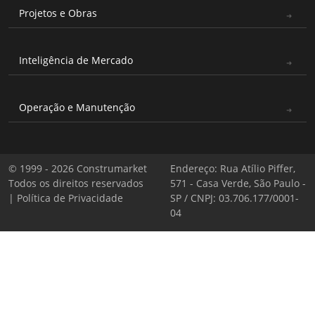
Projetos e Obras
Inteligência de Mercado
Operação e Manutenção
© 1999 - 2026 Construmarket
Endereço: Rua Atílio Piffer,
Todos os direitos reservados
571 - Casa Verde, São Paulo -
|
Política de Privacidade
SP / CNPJ: 03.706.177/0001-
04