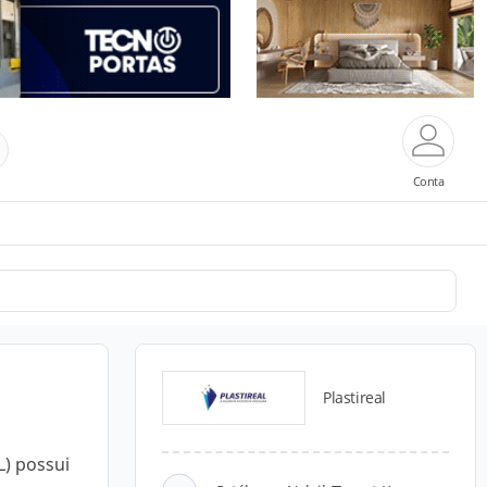
Conta
Plastireal
L) possui