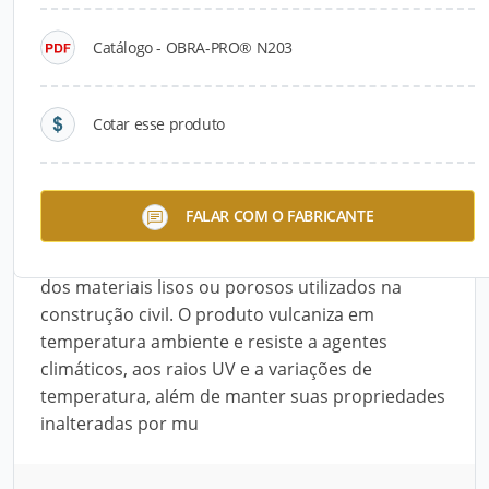
Catálogo - OBRA-PRO® N203
Descrição do Produto
O OBRA-PRO N203®, da Alpatechno, é um
Cotar esse produto
silicone de cura neutra indicado para vedação de
juntas de concreto; alvenaria; granito; mármore;
pedras; alumínio; vidro comum, temperado ou
FALAR COM O FABRICANTE
laminado; caixilhos, calhas e juntas em geral. É
excelente para piscinas, além de aderir à maioria
dos materiais lisos ou porosos utilizados na
construção civil. O produto vulcaniza em
temperatura ambiente e resiste a agentes
climáticos, aos raios UV e a variações de
temperatura, além de manter suas propriedades
inalteradas por mu