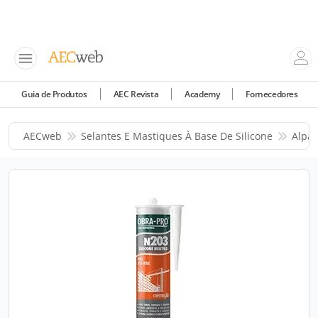
Guia de Produtos
AEC Revista
Academy
Fornecedores
AECweb
Selantes E Mastiques À Base De Silicone
Alpa