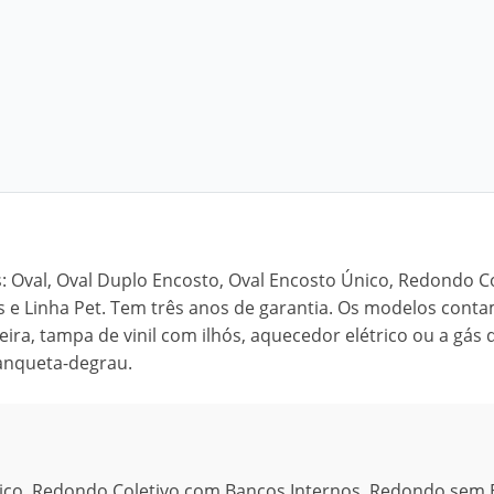
: Oval, Oval Duplo Encosto, Oval Encosto Único, Redondo C
 e Linha Pet. Tem três anos de garantia. Os modelos cont
a, tampa de vinil com ilhós, aquecedor elétrico ou a gás di
anqueta-degrau.
nico, Redondo Coletivo com Bancos Internos, Redondo sem