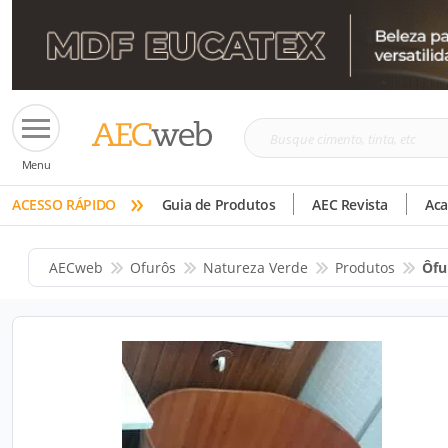
Busque
Menu
cimento,
»
tinta,
ACESSO RÁPIDO
Guia de Produtos
AEC Revista
Ac
etc
AECweb
Ofurôs
Natureza Verde
Produtos
Ôfu