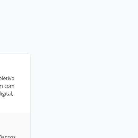
oletivo
am com
gital,
 Bancos