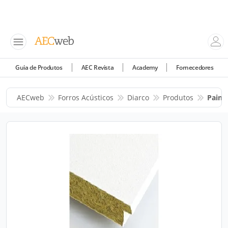
Guia de Produtos
AEC Revista
Academy
Fornecedores
AECweb
Forros Acústicos
Diarco
Produtos
Painé