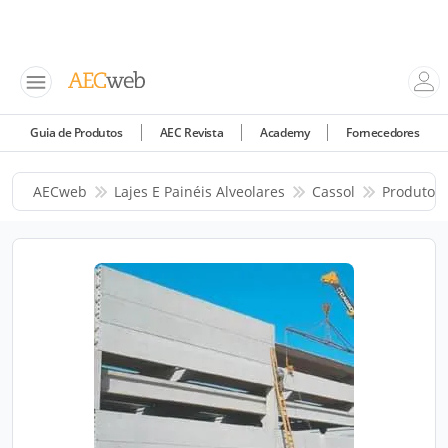
Guia de Produtos
AEC Revista
Academy
Fornecedores
AECweb
Lajes E Painéis Alveolares
Cassol
Produtos