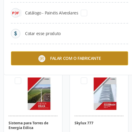
Catálogo - Painéis Alveolares
Cotar esse produto
Estacas Centrifugadas
Lajes Alveolares - Cassol
FALAR COM O FABRICANTE
Sistema para Torres de
Skylux 777
Energia Eólica