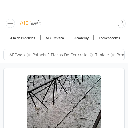
Guia de Produtos
AEC Revista
Academy
Fornecedores
AECweb
Painéis E Placas De Concreto
Tijolaje
Produ