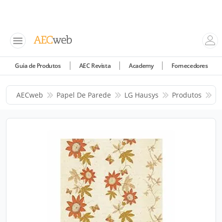
Guia de Produtos
AEC Revista
Academy
Fornecedores
AECweb
Papel De Parede
LG Hausys
Produtos
P