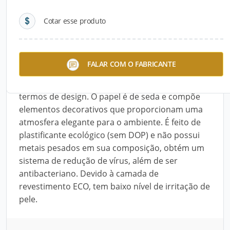
Cotar esse produto
Descrição do Produto
O papel de parede da linha ECO (NP) da LG
FALAR COM O FABRICANTE
Hausys é ecológico para proporcionar uma
sensação mais natural do que artificial em
termos de design. O papel é de seda e compõe
elementos decorativos que proporcionam uma
atmosfera elegante para o ambiente. É feito de
plastificante ecológico (sem DOP) e não possui
metais pesados em sua composição, obtém um
sistema de redução de vírus, além de ser
antibacteriano. Devido à camada de
revestimento ECO, tem baixo nível de irritação de
pele.