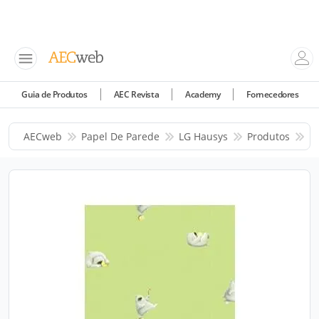
Guia de Produtos
AEC Revista
Academy
Fornecedores
AECweb
Papel De Parede
LG Hausys
Produtos
P