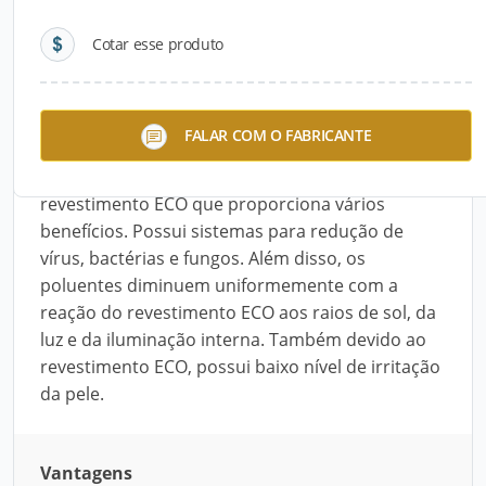
Cotar esse produto
Descrição do Produto
A coleção Ivy Leagues da LG Hausys é indicada
FALAR COM O FABRICANTE
para ambientes infantis. Visando a saúde das
crianças, o material é produzido com o
revestimento ECO que proporciona vários
benefícios. Possui sistemas para redução de
vírus, bactérias e fungos. Além disso, os
poluentes diminuem uniformemente com a
reação do revestimento ECO aos raios de sol, da
luz e da iluminação interna. Também devido ao
revestimento ECO, possui baixo nível de irritação
da pele.
Vantagens