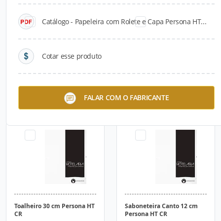
Catálogo - Papeleira com Rolete e Capa Persona HT...
Cotar esse produto
Toalheiro 60 cm Persona HT
Toalheiro 45 cm Persona HT
FALAR COM O FABRICANTE
CR
CR
Toalheiro 30 cm Persona HT
Saboneteira Canto 12 cm
CR
Persona HT CR