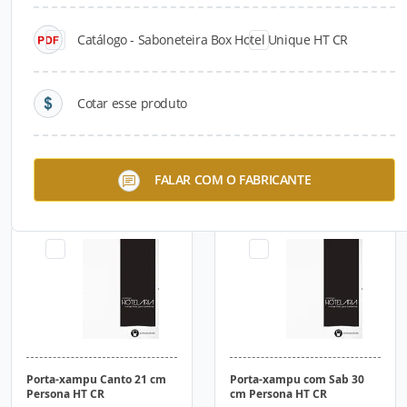
Catálogo - Saboneteira Box Hotel Unique HT CR
Cotar esse produto
Saboneteira Canto 12 cm
Saboneteira 14 cm Persona
FALAR COM O FABRICANTE
Persona HT CR
HT CR
Porta-xampu Canto 21 cm
Porta-xampu com Sab 30
Persona HT CR
cm Persona HT CR