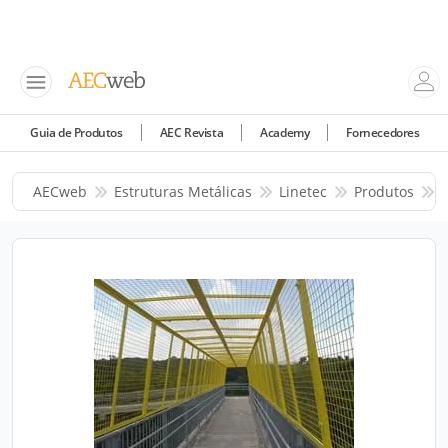
Guia de Produtos
AEC Revista
Academy
Fornecedores
AECweb
Estruturas Metálicas
Linetec
Produtos
P