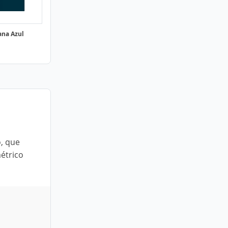
ana Azul
, que
métrico