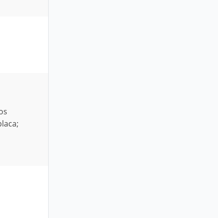
os
laca;