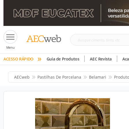
Busque
Menu
cimento,
»
tinta,
ACESSO RÁPIDO
Guia de Produtos
AEC Revista
Ac
etc
AECweb
Pastilhas De Porcelana
Belamari
Produt