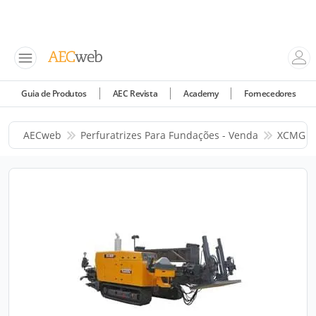
Guia de Produtos
AEC Revista
Academy
Fornecedores
AECweb
Perfuratrizes Para Fundações - Venda
XCMG Br