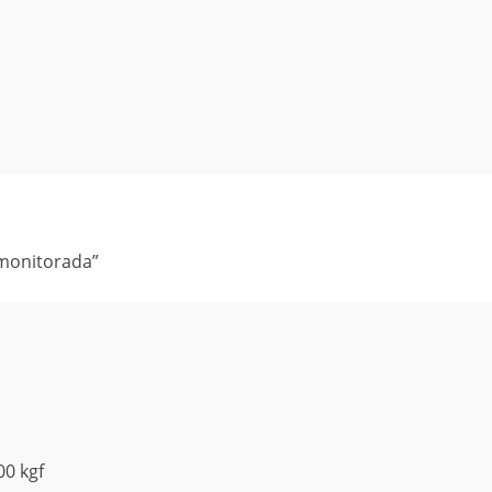
 monitorada”
00 kgf