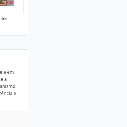
lico
de e em
te a
ecanismo
tência e