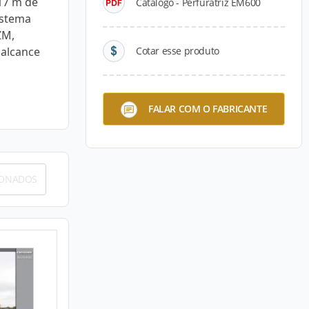
17 m de
Catálogo - Perfuratriz EM600
istema
ZM,
 alcance
Cotar esse produto
FALAR COM O FABRICANTE
IONADOS