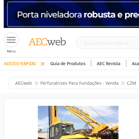
Busque
Menu
cimento,
»
tinta,
ACESSO RÁPIDO
Guia de Produtos
AEC Revista
Ac
etc
AECweb
Perfuratrizes Para Fundações - Venda
CZM