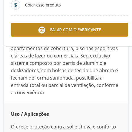
Cotar esse produto
Descrição do Produto
O Pergula 5000 é um teto retrátil, quase plano,
FALAR COM O FABRICANTE
desenvolvido para oferecer proteção contra sol e
chuva e conforto em jardins de inverno,
apartamentos de cobertura, piscinas esportivas
e áreas de lazer ou comerciais. Seu exclusivo
sistema composto por perfis de alumínio e
deslizadores, com bolsas de tecido que abrem e
fecham de forma sanfonada, possibilita a
entrada total ou parcial da ventilação, conforme
a conveniência.
Uso / Aplicações
Oferece proteção contra sol e chuva e conforto