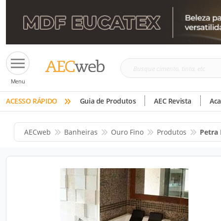
Busque
Menu
cimento,
»
tinta,
ACESSO RÁPIDO
Guia de Produtos
AEC Revista
Ac
etc
AECweb
Banheiras
Ouro Fino
Produtos
Petra