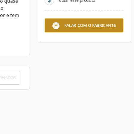
Cotar esse produto
so quase
ao
cor e tem
FALAR COM O FABRICANTE
IONADOS