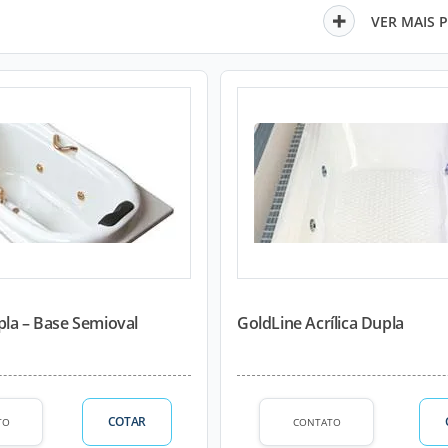
VER MAIS 
pla – Base Semioval
GoldLine Acrílica Dupla
COTAR
TO
CONTATO