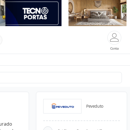
Conta
Peveduto
urado