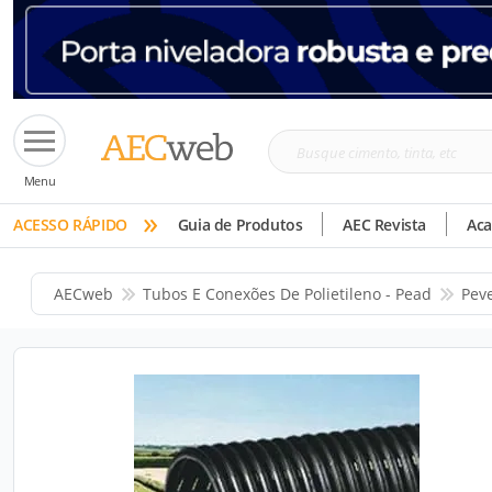
Busque
Menu
cimento,
»
tinta,
ACESSO RÁPIDO
Guia de Produtos
AEC Revista
Ac
etc
AECweb
Tubos E Conexões De Polietileno - Pead
Pev