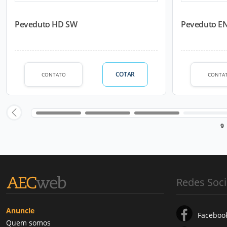
Peveduto HD SW
Peveduto E
COTAR
CONTATO
CONTA
9
Redes Soci
Anuncie
Faceboo
Quem somos