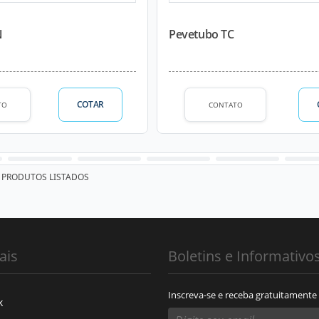
N
Pevetubo TC
COTAR
TO
CONTATO
PRODUTOS LISTADOS
ais
Boletins e Informativo
Inscreva-se e receba gratuitamente
k