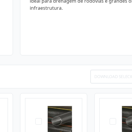
ideal para drenagem de rodovias e grandes o
infraestrutura.
DOWNLOAD SELEC