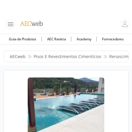
Guia de Produtos
AEC Revista
Academy
Fornecedores
AECweb
Pisos E Revestimentos Cimentícios
Renascimen