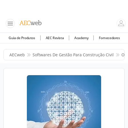
Guia de Produtos
AEC Revista
Academy
Fornecedores
AECweb
Softwares De Gestão Para Construção Civil
Osi