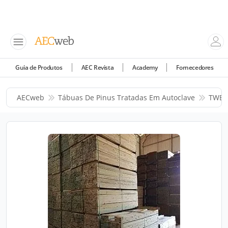
Guia de Produtos
AEC Revista
Academy
Fornecedores
AECweb
Tábuas De Pinus Tratadas Em Autoclave
TWBra