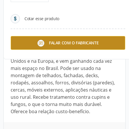
Detalhes do produto
Cotar esse produto
Descrição do Produto
O Pinus Preservado, também conhecido como
FALAR COM O FABRICANTE
Pinus Tratado, Pinus Autoclavado ou Pinus
Osmopressurizado é muito comum nos Estados
Unidos e na Europa, e vem ganhando cada vez
mais espaço no Brasil. Pode ser usado na
montagem de telhados, fachadas, decks,
rodapés, assoalhos, forros, divisórias (paredes),
cercas, móveis externos, aplicações náuticas e
uso rural. Recebe tratamento contra cupins e
fungos, o que o torna muito mais durável.
Oferece boa relação custo-benefício.