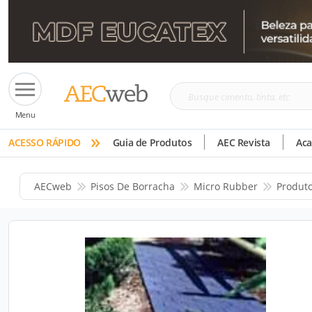
Busque
Menu
cimento,
»
tinta,
ACESSO RÁPIDO
Guia de Produtos
AEC Revista
Ac
etc
AECweb
Pisos De Borracha
Micro Rubber
Produt