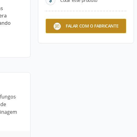
Cotar esse produto
as
gera
uando
FALAR COM O FABRICANTE
 fungos
 de
dinagem