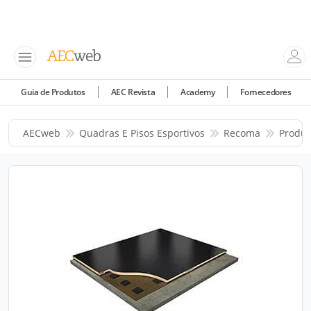
Guia de Produtos
AEC Revista
Academy
Fornecedores
AECweb
Quadras E Pisos Esportivos
Recoma
Produt