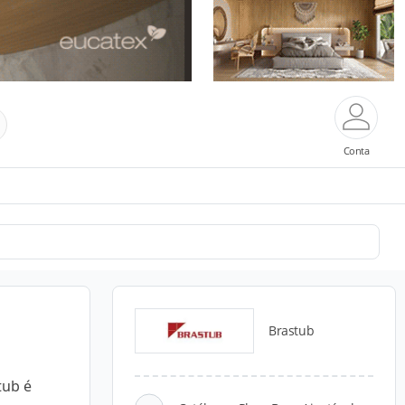
Conta
Brastub
tub é