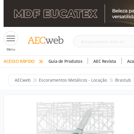
Busque
Menu
cimento,
»
tinta,
ACESSO RÁPIDO
Guia de Produtos
AEC Revista
Ac
etc
AECweb
Escoramentos Metálicos - Locação
Brastub