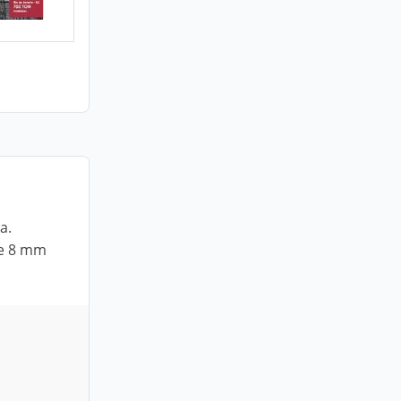
a.
de 8 mm