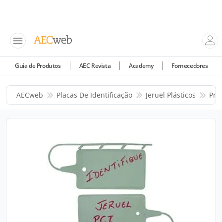
Guia de Produtos
AEC Revista
Academy
Fornecedores
AECweb
Placas De Identificação
Jeruel Plásticos
Pro