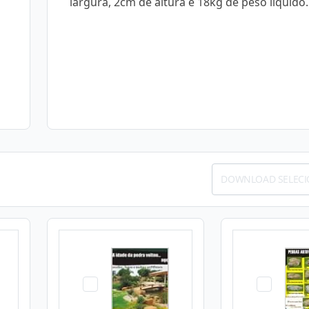
largura, 2cm de altura e 18kg de peso líquido.
DOWNLOAD SELEC