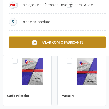
Catálogo - Plataforma de Descarga para Grua e...
Cotar esse produto
Escantilhão Tripé para
Escantilhão para Alvenaria
FALAR COM O FABRICANTE
Alvenaria Estrutural
Estrutural
Garfo Paleteiro
Masseira