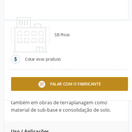
SB Pisos
Detalhes do produto
Cotar esse produto
Descrição do Produto
O Pó de pedra pode ser usado na massa,
FALAR COM O FABRICANTE
concreto e calçamento de estradas com
paralelepípedo no lugar de areia. Utilizado
também em obras de terraplanagem como
material de sub-base e consolidação de solo.
Uso / Aplicações