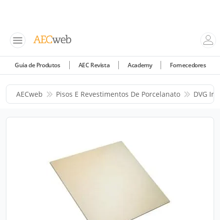
Guia de Produtos
AEC Revista
Academy
Fornecedores
AECweb
Pisos E Revestimentos De Porcelanato
DVG Ind