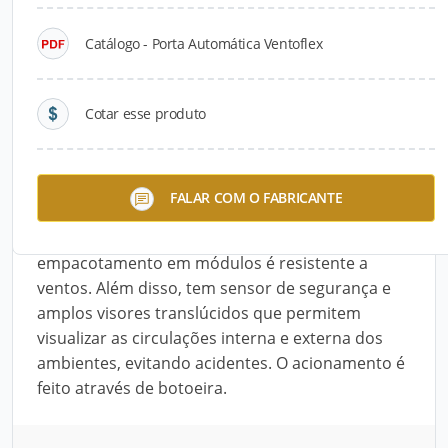
Catálogo - Porta Automática Ventoflex
Descrição do Produto
A Porta Automática Ventoflex é ideal para áreas
Cotar esse produto
externas com pressão de vento, espaços grandes
e com alto fluxo de aberturas, como indústrias
alimentícias, farmacêuticas, de cosméticos,
FALAR COM O FABRICANTE
químicas etc. A abertura e o fechamento são
rápidos (1 m/s), e seu sistema de
empacotamento em módulos é resistente a
ventos. Além disso, tem sensor de segurança e
amplos visores translúcidos que permitem
visualizar as circulações interna e externa dos
ambientes, evitando acidentes. O acionamento é
feito através de botoeira.