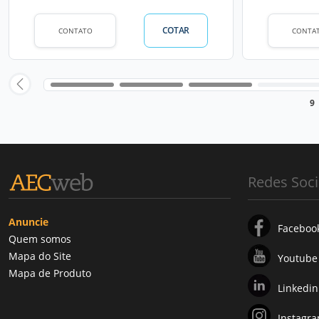
COTAR
CONTATO
CONTA
9
Redes Soci
Anuncie
Faceboo
Quem somos
Mapa do Site
Youtube
Mapa de Produto
Linkedin
Instagr