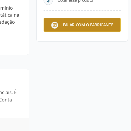
Cotar esse produto
umínio
tática na
vedação
FALAR COM O FABRICANTE
ciais. É
 Conta