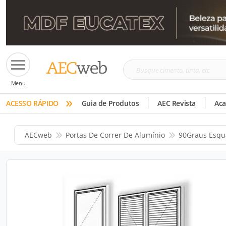
Busque
Menu
cimento,
»
tinta,
ACESSO RÁPIDO
Guia de Produtos
AEC Revista
Ac
etc
AECweb
Portas De Correr De Alumínio
90Graus Esqu