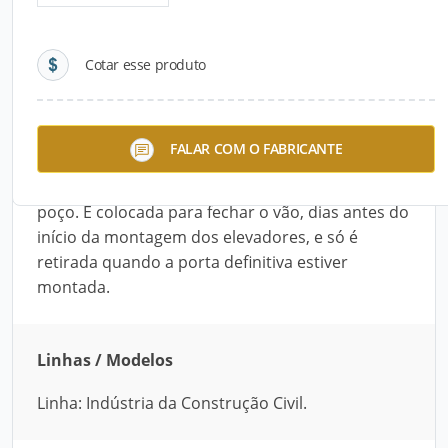
Detalhes do produto
Cotar esse produto
Descrição do Produto
A Porta de Proteção para Montagem do Elevador
FALAR COM O FABRICANTE
Definitivo é uma solução para proteger o
montador de elevador que trabalha dentro do
poço. É colocada para fechar o vão, dias antes do
início da montagem dos elevadores, e só é
retirada quando a porta definitiva estiver
montada.
Linhas / Modelos
Linha: Indústria da Construção Civil.