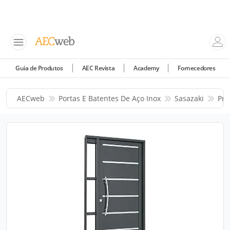
Guia de Produtos
AEC Revista
Academy
Fornecedores
AECweb
Portas E Batentes De Aço Inox
Sasazaki
Pro