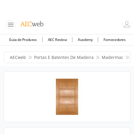
Guia de Produtos
AEC Revista
Academy
Fornecedores
AECweb
Portas E Batentes De Madeira
Madermac
P