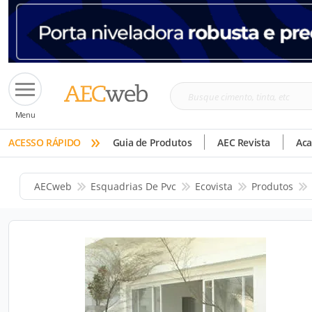
Busque
Menu
cimento,
»
tinta,
ACESSO RÁPIDO
Guia de Produtos
AEC Revista
Ac
etc
AECweb
Esquadrias De Pvc
Ecovista
Produtos