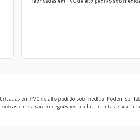
fabricadas em PVC de alto padrão sob medida
abricadas em PVC de alto padrão sob medida. Podem ser fa
utras cores. São entregues instaladas, prontas e acabad