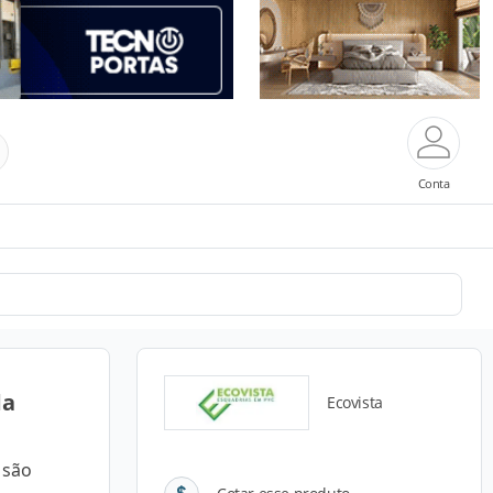
Conta
da
Ecovista
 são