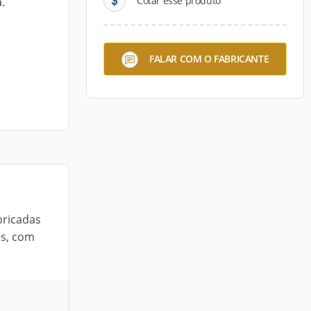
Cotar esse produto
.
FALAR COM O FABRICANTE
bricadas
as, com